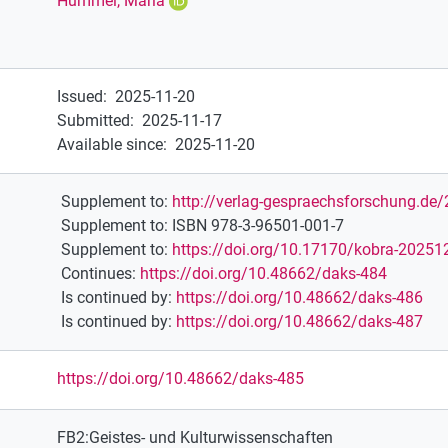
Hummel, Maria
Issued
:
2025-11-20
Submitted
:
2025-11-17
Available since
:
2025-11-20
Supplement to
:
http://verlag-gespraechsforschung.d
Supplement to
:
ISBN 978-3-96501-001-7
Supplement to
:
https://doi.org/10.17170/kobra-2025
Continues
:
https://doi.org/10.48662/daks-484
Is continued by
:
https://doi.org/10.48662/daks-486
Is continued by
:
https://doi.org/10.48662/daks-487
https://doi.org/10.48662/daks-485
FB2:Geistes- und Kulturwissenschaften