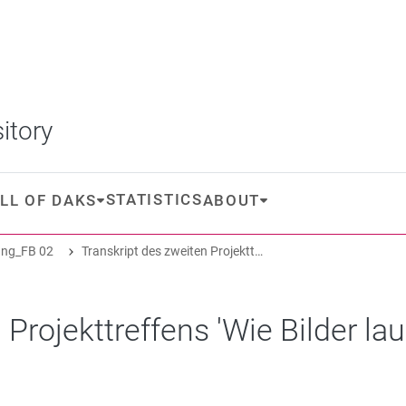
itory
STATISTICS
LL OF DAKS
ABOUT
ng_FB 02
Transkript des zweiten Projekttreffens 'Wie Bilder laufen lernten'
Projekttreffens 'Wie Bilder lau