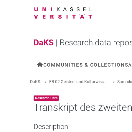
DaKS
|
Research data repos
COMMUNITIES & COLLECTIONS
A
DaKS
FB 02 Geistes- und Kulturwissenschaften
Sammlu
Item type:
,
Research Data
Transkript des zweiten 
Description