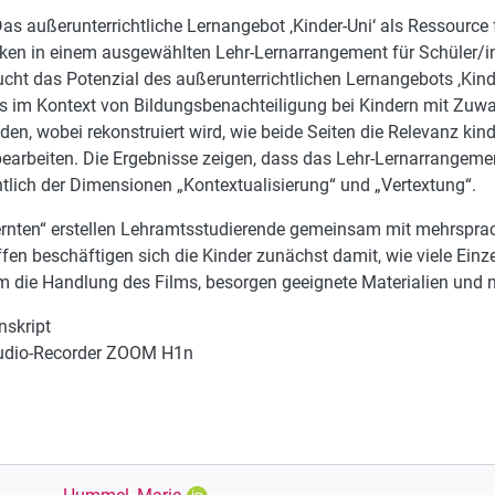
as außerunterrichtliche Lernangebot ‚Kinder-Uni‘ als Ressource
tiken in einem ausgewählten Lehr-Lernarrangement für Schüler/i
ucht das Potenzial des außerunterrichtlichen Lernangebots ‚Kinde
s im Kontext von Bildungsbenachteiligung bei Kindern mit Zuw
en, wobei rekonstruiert wird, wie beide Seiten die Relevanz kind
arbeiten. Die Ergebnisse zeigen, dass das Lehr-Lernarrangemen
htlich der Dimensionen „Kontextualisierung“ und „Vertextung“.
lernten“ erstellen Lehramtsstudierende gemeinsam mit mehrspr
en beschäftigen sich die Kinder zunächst damit, wie viele Einze
die Handlung des Films, besorgen geeignete Materialien und n
nskript
Audio-Recorder ZOOM H1n