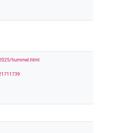
e/2025/hummel.html
121711739