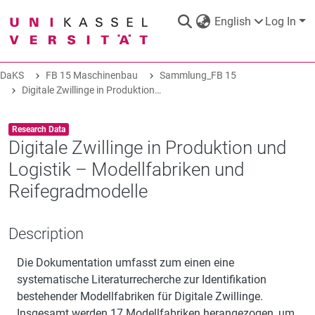
English
Log In
DaKS
FB 15 Maschinenbau
Sammlung_FB 15
DaKS
|
Research data repository
Digitale Zwillinge in Produktion und Logistik – Modellfabriken und Reifegradmodelle
Item type:
,
Research Data
Digitale Zwillinge in Produktion und
Logistik – Modellfabriken und
COMMUNITIES & COLLECTIONS
Reifegradmodelle
ALL OF DAKS
Description
Die Dokumentation umfasst zum einen eine
STATISTICS
systematische Literaturrecherche zur Identifikation
bestehender Modellfabriken für Digitale Zwillinge.
ABOUT
Insgesamt werden 17 Modellfabriken herangezogen, um